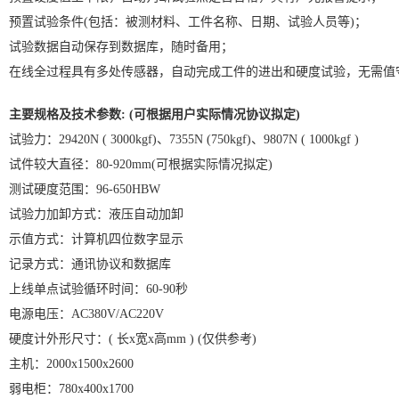
预置试验条件(包括：被测材料、工件名称、日期、试验人员等)；
试验数据自动保存到数据库，随时备用；
在线全过程具有多处传感器，自动完成工件的进出和硬度试验，无需值
主要规格及技术参数: (可根据用户实际情况协议拟定)
试验力：29420N ( 3000kgf)、7355N (750kgf)、9807N ( 1000kgf )
试件较大直径：80-920mm(可根据实际情况拟定)
测试硬度范围：96-650HBW
试验力加卸方式：液压自动加卸
示值方式：计算机四位数字显示
记录方式：通讯协议和数据库
上线单点试验循环时间：60-90秒
电源电压：AC380V/AC220V
硬度计外形尺寸：( 长x宽x高mm ) (仅供参考)
主机：2000x1500x2600
弱电柜：780x400x1700