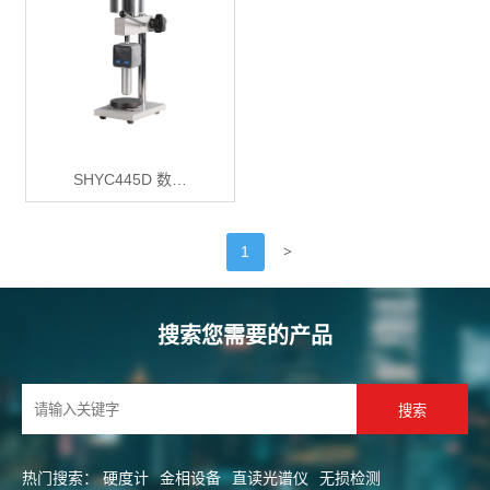
SHYC445D 数…
>
1
搜索您需要的产品
热门搜索：
硬度计
金相设备
直读光谱仪
无损检测