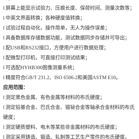
l
屏幕上能显示试验力、压痕长度、保荷时间、测量次数等；
l
中英文界面转换；各种硬度值转换；
l
试验过程自动化，操作简单，无人为操作误差；
l
具备数据库存储数据功能，测试数据同步存储并可导出；
l
配USB和RS232接口，方便用户进行数据处理；
l
配微型打印机，可直接打印测试结果；
l
可选配HYHB300图像测量系统；
l
精度符合GB/T 231.2、ISO 6506-2和美国ASTM E10。
应用范围：
l
测定黑色金属、有色金属等材料的布氏硬度；
l
测定铅基合金、巴氏合金、锡铋合金等轴承合金材料的布氏
硬度；
l
测定硬质塑料、电木等某些非金属材料的布氏硬度；
l
测定采用铸造、锻造、轧制等工艺生产零件的布氏硬度。