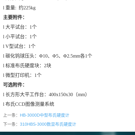
l
重量: 约225kg
主要附件：
l
大平试台：1个
l
小平试台：1个
l
V型试台：1个
l
碳化钨球压头：Φ10、Φ5、Φ2.5mm各1个
l
标准布氏硬度块：2块
l
微型打印机：1个
可选附件：
l
长方形大平工作台：400x150x30（mm）
l
布氏CCD图像测量系统
上一条：
HB-3000D中型布氏硬度计
下一条：
310HBS-3000数显布氏硬度计