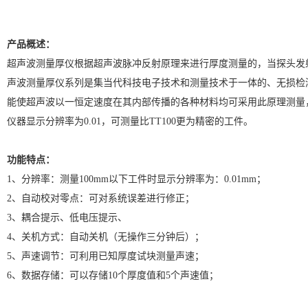
产品概述：
超声波测量厚仪根据超声波脉冲反射原理来进行厚度测量的，当探头发
声波测量厚仪系列是集当代科技电子技术和测量技术于一体的、无损检
能使超声波以一恒定速度在其内部传播的各种材料均可采用此原理测量
仪器显示分辨率为0.01，可测量比TT100更为精密的工件。
功能特点：
1、分辨率：测量100mm以下工件时显示分辨率为：0.01mm；
2、自动校对零点：可对系统误差进行修正；
3、耦合提示、低电压提示、
4、关机方式：自动关机（无操作三分钟后）；
5、声速调节：可利用已知厚度试块测量声速；
6、数据存储：可以存储10个厚度值和5个声速值；