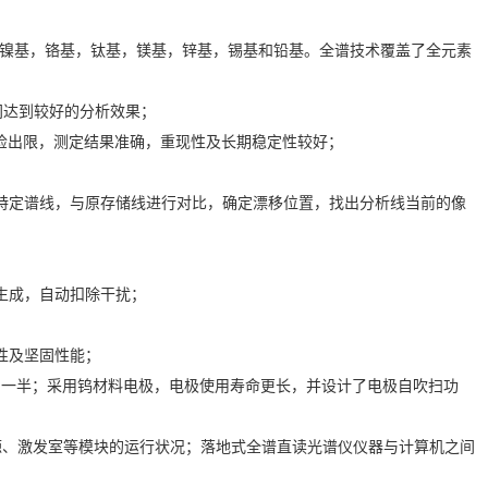
铜基，镍基，铬基，钛基，镁基，锌基，锡基和铅基。全谱技术覆盖了全元素
间达到较好的分析效果；
检出限，测定结果准确，重现性及长期稳定性较好；
别特定谱线，与原存储线进行对比，确定漂移位置，找出分析线当前的像
发生成，自动扣除干扰；
性及坚固性能；
仪的一半；采用钨材料电极，电极使用寿命更长，并设计了电极自吹扫功
、光源、激发室等模块的运行状况；落地式全谱直读光谱仪仪器与计算机之间