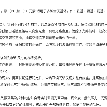
（C），磷（P）,硫（S）元素,适用于多种金属基体，如：铁基，铝基，
素成分。针对不同的分析材料，通过设置预燃时间及标线，使仪器用短的时
生的弧焰由透镜直接导入真空光室，实现光路直通，消除了光路损耗，提高
，使真空室容积更小，抽真空速度不到普通光谱仪的一半；
动进行谱线扫描，确保接收的正确性，免除繁琐的波峰扫描工作。仪器自动识
于各种形状和尺寸的样品分析；
预做工作曲线，可根据需要延伸及扩展范围，每条曲线由多达几十块标样激
材料；
光室的污染，提高长期运行稳定性；全谱直读光谱仪铜火花台底座，提高散热
，使样品激发时氩气冲洗时间缩短，为用户节省氩气，氩气消耗不到普通光谱
，具有高速数据采集及控制功能并自动实时监测光室温度、真空度、氩气压力
仪器具有更好的适用性；核心器件全部原装进口，保证了仪器的品质。