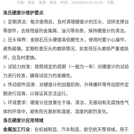
作者：
本站
来源：
本站
时间：
2025/6/20 15:31:03
次数：
洛氏硬度计
维护要点
1. 定期清洁：每次使用后，及时清理硬度计的压头、试样支撑台
等部件，去除残留的金属屑、油污等杂质，保持硬度计的清洁。
2. 压头保养：金刚石压头硬度高但脆性大，使用时要小心操作，
避免碰撞。定期检查压头的磨损情况，如发现压头磨损严重或损
坏，应及时更换。
3. 试验力校准：按照规定的周期（一般为一年）对硬度计的试验
力进行校准，确保试验力的准确性。
4. 传动部件润滑：对硬度计的加载机构、升降螺杆等传动部件定
期进行润滑，以保证其灵活运行。
5. 环境要求：硬度计应放置在干燥、清洁、无振动和无腐蚀性气
体的环境中，避免阳光直射和温度、湿度的剧烈变化。
洛氏硬度计
应用领域
金属加工行业
：在机械制造、汽车制造、航空航天等领域，用于